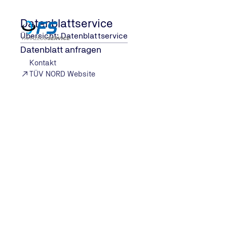
Datenblattservice
Übersicht: Datenblattservice
Datenblatt anfragen
Kontakt
TÜV NORD Website
MOBILITÄT WELTWEIT
Ihr Partner im 
Fahrzeughand
FS FAHRZEUG-SERVICE unterstützt Sie mit maßgesc
Jetzt Anfrage stellen