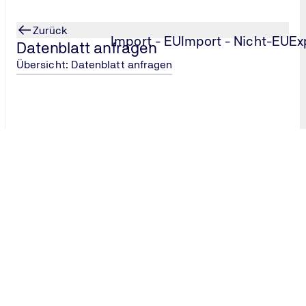
Zurück
Import - EU
Import - Nicht-EU
Ex
Datenblatt anfragen
Übersicht: Datenblatt anfragen
internationalen
el
hneiderten Dienstleistungen rund um den internationa